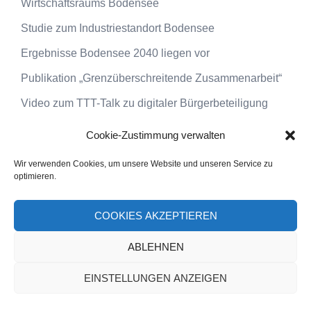
Wirtschaftsraums Bodensee
Studie zum Industriestandort Bodensee
Ergebnisse Bodensee 2040 liegen vor
Publikation „Grenzüberschreitende Zusammenarbeit“
Video zum TTT-Talk zu digitaler Bürgerbeteiligung
Cookie-Zustimmung verwalten
Wir verwenden Cookies, um unsere Website und unseren Service zu
optimieren.
© 2025 DenkRaumBodensee
COOKIES AKZEPTIEREN
Impressum
|
Datenschutz
|
Kontakt
ABLEHNEN
EINSTELLUNGEN ANZEIGEN