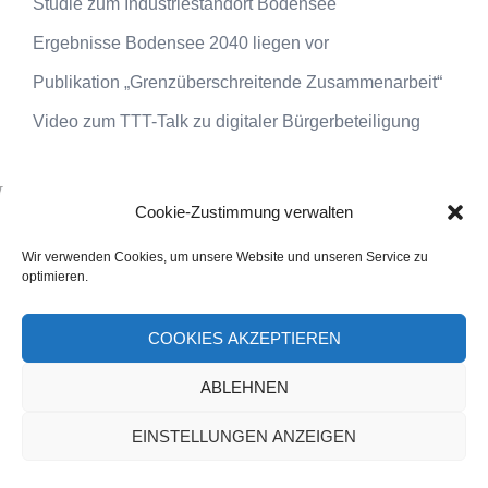
Studie zum Industriestandort Bodensee
Ergebnisse Bodensee 2040 liegen vor
Publikation „Grenzüberschreitende Zusammenarbeit“
Video zum TTT-Talk zu digitaler Bürgerbeteiligung
Cookie-Zustimmung verwalten
Wir verwenden Cookies, um unsere Website und unseren Service zu
optimieren.
© 2025 DenkRaumBodensee
COOKIES AKZEPTIEREN
Impressum
|
Datenschutz
|
Kontakt
ABLEHNEN
EINSTELLUNGEN ANZEIGEN